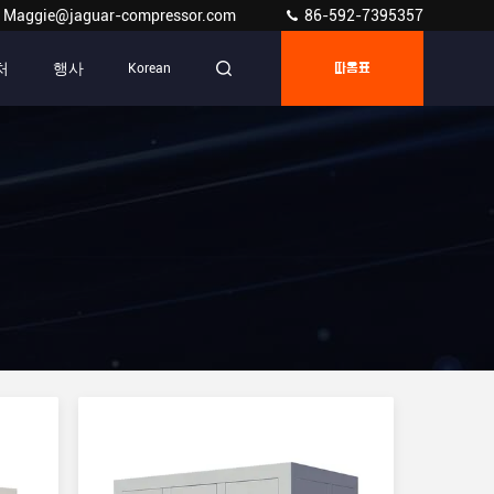
Maggie@jaguar-compressor.com
86-592-7395357
처
행사
Korean
따옴표