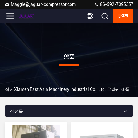
Maggie@jaguar-compressor.com
86-592-7395357
따옴표
상품
집
>
Xiamen East Asia Machinery Industrial Co., Ltd. 온라인 제품
생성물