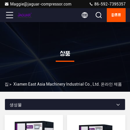
Maggie@jaguar-compressor.com
86-592-7395357
따옴표
상품
집
>
Xiamen East Asia Machinery Industrial Co., Ltd. 온라인 제품
생성물