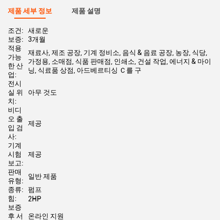
제품 세부 정보
제품 설명
조건:
새로운
보증:
3개월
적용
재료사, 제조 공장, 기계 정비소, 음식 & 음료 공장, 농장, 식당,
가능
가정용, 소매점, 식품 판매점, 인쇄소, 건설 작업, 에너지 & 마이
한 산
닝, 식료품 상점, 아드베르티싱 Ｃ를 구
업:
전시
실 위
아무 것도
치:
비디
오 출
제공
입 검
사:
기계
시험
제공
보고:
판매
일반 제품
유형:
종류:
펌프
힘:
2HP
보증
후 서
온라인 지원