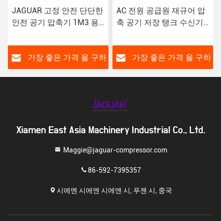
AC 전원 공급원 재규어 압
다재다능 JAGUAR 공기 수
축 공기 저장 탱크 수신기
신기 탱크 1m3/8bar
8 바 공기 압축기
1000L 다양한 산업용
하
가장 좋은 가격 을 구하
가장 좋은 가격 을 구하
라
라
Xiamen East Asia Machinery Industrial Co., Ltd.
Maggie@jaguar-compressor.com
86-592-7395357
시에멘 시에엔 시에엔 시, 푸젠 시, 중국