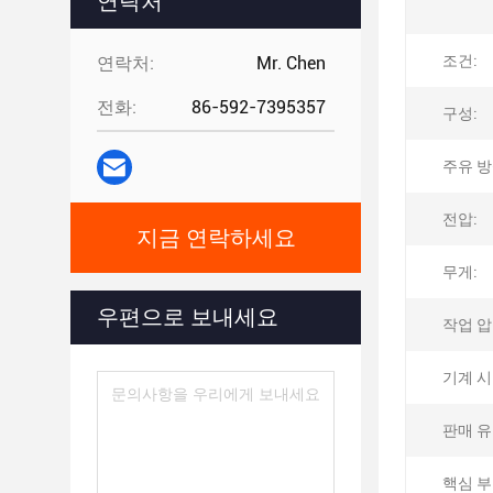
연락처
조건:
연락처:
Mr. Chen
전화:
86-592-7395357
구성:
주유 방
전압:
지금 연락하세요
무게:
우편으로 보내세요
작업 압
기계 시
판매 유
핵심 부