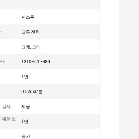
피스톤
:
교류 전력
그래, 그래
H):
1310*570*980
1년
0.52m3/분
 검사:
제공
 대한 보
1년
공기