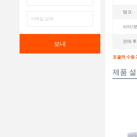
탱크:
리터/분
판매 후
보내
포괄적 수동 2
제품 