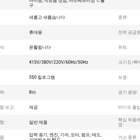
마이닝, 식료품 상점, 아드베르티싱 Ｃ를
구
새롭고 새롭습니다
종류:
휴대용
전력 공급원
식:
윤활됩니다
뮤트:
415V/380V/220V/60Hz/50Hz
크기 (L*W*
550 킬로그램
보증:
력:
8바
공기 용량:
험 보고:
제공
비디오 출입
핵심 부품에
형:
일반 제품
증:
압력 용기, 엔진, 기어, 모터, 펌프, 태도,
품:
가스 종류:
기어박스인 PLC