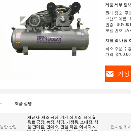
제품 세부 정
원래 장소: 푸
브랜드 이름: J
인증: ISO900
모델 번호: EV-
지불 및 배송 
최소 주문 수량:
가격: $700.00/
가장
보
제품 설명
재료사, 제조 공장, 기계 정비소, 음식 &
음료 공장, 농장, 식당, 가정용, 소매점, 식
능한 산업:
품 판매점, 인쇄소, 건설 작업, 에너지 &
전시실 위치