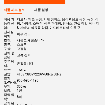
제품 세부 정보
제품 설명
적용 가
재료사, 제조 공장, 기계 정비소, 음식 & 음료 공장, 농장, 식
능한 산
당, 가정용, 소매점, 식품 판매점, 인쇄소, 건설 작업, 에너지
업:
& 마이닝, 식료품 상점, 아드베르티싱 Ｃ를 구
전시실
아무 것도
위치:
조건:
새롭고 새롭습니다
종류:
스크루
구성:
고정형
전력 공
교류 전력
급원:
주유 방
윤활됩니다
식:
뮤트:
그래요
전압:
415V/380V/220V/60Hz/50Hz
크기
950*690*1190
(L*W*H):
무게:
300kg
보증:
1년
작업 압
8바
력:
공기 용