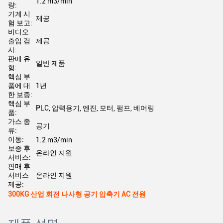
1.2 m3/min
량:
기계 시
제공
험 보고:
비디오
출입 검
제공
사:
판매 유
일반 제품
형:
핵심 부
품에 대
1년
한 보증:
핵심 부
PLC, 압력용기, 엔진, 모터, 펌프, 베어링
품:
가스 종
공기
류:
이동:
1.2 m3/min
보증 후
온라인 지원
서비스:
판매 후
서비스
온라인 지원
제공:
300KG 산업 회전 나사형 공기 압축기 AC 전원