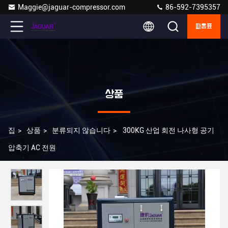
Maggie@jaguar-compressor.com
86-592-7395357
따옴표
상품
집
>
상품
>
분류되지 않습니다
>
300KG 산업 회전 나사형 공기
압축기 AC 전원