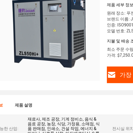
제품 세부 정
원래 장소: 푸
브랜드 이름: J
인증: ISO900
모델 번호: ZLS
지불 및 배송 
최소 주문 수량:
가격: $7,250.0
가장
보
제품 설명
재료사, 제조 공장, 기계 정비소, 음식 &
음료 공장, 농장, 식당, 가정용, 소매점, 식
능한 산업:
품 판매점, 인쇄소, 건설 작업, 에너지 &
전시실 위치