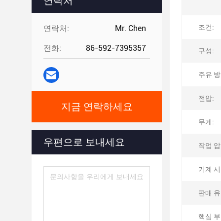
연락처
조건:
연락처:
Mr. Chen
전화:
86-592-7395357
구성:
주유 방
전압:
지금 연락하세요
무게:
우편으로 보내세요
작업 압
기계 시
판매 유
핵심 부