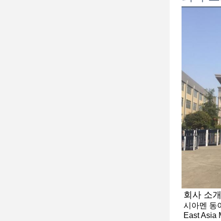
회사 소
시아멘 동아
East Asia M