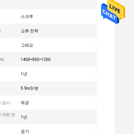
스크루
:
교류 전력
그래요
H):
1400*950*1350
1년
5.9m3/분
 검사:
제공
 대한 보
1년
공기