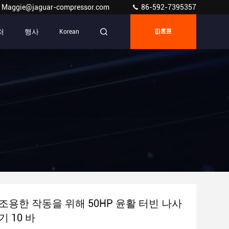
Maggie@jaguar-compressor.com
86-592-7395357
처
행사
Korean
따옴표
조용한 작동을 위해 50HP 윤활 터빈 나사
 10 바