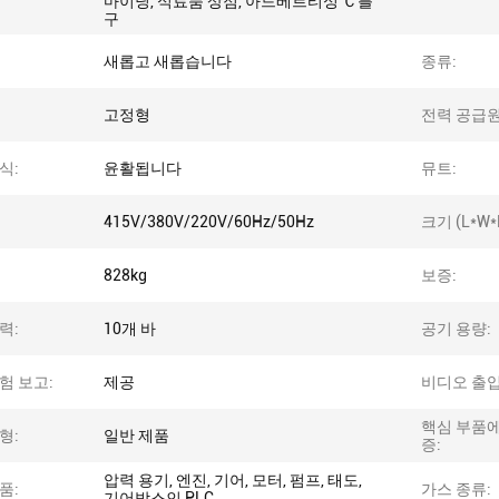
마이닝, 식료품 상점, 아드베르티싱 Ｃ를
구
새롭고 새롭습니다
종류:
고정형
전력 공급원
식:
윤활됩니다
뮤트:
415V/380V/220V/60Hz/50Hz
크기 (L*W*
828kg
보증:
력:
10개 바
공기 용량:
험 보고:
제공
비디오 출입
핵심 부품에
형:
일반 제품
증:
압력 용기, 엔진, 기어, 모터, 펌프, 태도,
품:
가스 종류:
기어박스인 PLC