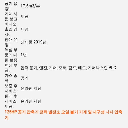
공기 용
17.6m3/분
량:
기계 시
제공
험 보고:
비디오
출입 검
제공
사:
판매 유
신제품 2019년
형:
핵심 부
품에 대
1년
한 보증:
핵심 부
압력 용기, 엔진, 기어, 모터, 펌프, 태도, 기어박스인 PLC
품:
가스 종
공기
류:
보증 후
온라인 지원
서비스:
판매 후
서비스
온라인 지원
제공:
125HP 공기 압축기 전력 발전소 오일 불기 기계 및 내구성 나사 압축
기