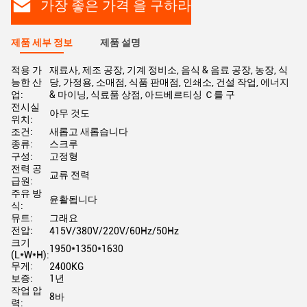
가장 좋은 가격 을 구하라
제품 세부 정보
제품 설명
적용 가
재료사, 제조 공장, 기계 정비소, 음식 & 음료 공장, 농장, 식
능한 산
당, 가정용, 소매점, 식품 판매점, 인쇄소, 건설 작업, 에너지
업:
& 마이닝, 식료품 상점, 아드베르티싱 Ｃ를 구
전시실
아무 것도
위치:
조건:
새롭고 새롭습니다
종류:
스크루
구성:
고정형
전력 공
교류 전력
급원:
주유 방
윤활됩니다
식:
뮤트:
그래요
전압:
415V/380V/220V/60Hz/50Hz
크기
1950*1350*1630
(L*W*H):
무게:
2400KG
보증:
1년
작업 압
8바
력: