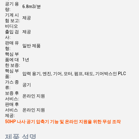
공기 용
6.8m3/분
량:
기계 시
제공
험 보고:
비디오
출입 검
제공
사:
판매 유
일반 제품
형:
핵심 부
품에 대
1년
한 보증:
핵심 부
압력 용기, 엔진, 기어, 모터, 펌프, 태도, 기어박스인 PLC
품:
가스 종
공기
류:
보증 후
온라인 지원
서비스:
판매 후
서비스
온라인 지원
제공:
50HP 나사 공기 압축기 기능 및 온라인 지원을 위한 무성 조작
제품 설명