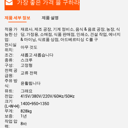
가장 좋은 가격 을 구하라
제품 세부 정보
제품 설명
적용 가
재료사, 제조 공장, 기계 정비소, 음식 & 음료 공장, 농장, 식
능한 산
당, 가정용, 소매점, 식품 판매점, 인쇄소, 건설 작업, 에너지
업:
& 마이닝, 식료품 상점, 아드베르티싱 Ｃ를 구
전시실
아무 것도
위치:
조건:
새롭고 새롭습니다
종류:
스크루
구성:
고정형
전력 공
교류 전력
급원:
주유 방
윤활됩니다
식:
뮤트:
그래요
전압:
415V/380V/220V/60Hz/50Hz
크기
1400*950*1350
(L*W*H):
무게:
828kg
보증:
1년
작업 압
8바
력: