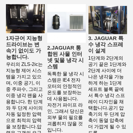
1자규어 지능형 
3. JAGUAR 특
드라이브는 변
수 냉각 스프레
2.JAGUAR 통
속기 없이도 가
이 설계
합된 사물 인터
능합니다.
1단계와 2단계의 
넷 및
물 냉각 시
우리의 ZLS-2ic는 
공기 끝은 1단계와 
스템
지능형 제어 시스
2단계 사이에 더 
독특한 물 냉각 시
템을 가지고 있으
나은 냉각을 가능
스템은 IE4 전자 
며, 이중 공기, 이
하게 하는 1단계 
모터의 안정적인 
중 주파수, 그리고 
셰프트 블록 끝에
온도를 보장하는 
이중 냉각 팬을 사
서 특수 냉각 스프
데 사용됩니다.
용합니다. 한 단계
레이 디자인을 채
자전거 파이프 라
와 두 단계 사이의 
택합니다.공기 압
인, 그래서 당신은 
자동 일정한 압력
축기의 두 단계 압
외부 물의 필요를 
으로 최적의 압력
축이 동열 압축에 
괴롭히지 않을 것
을 보장합니다.압
더 가깝게 될 수 있
입니다.
력은 고객의 요구
도록.