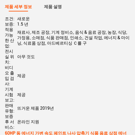
제품 세부 정보
제품 설명
조건:
새로운
보증:
1.5 년
적용
재료사, 제조 공장, 기계 정비소, 음식 & 음료 공장, 농장, 식당,
가능
가정용, 소매점, 식품 판매점, 인쇄소, 건설 작업, 에너지 & 마이
한 산
닝, 식료품 상점, 아드베르티싱 Ｃ를 구
업:
전시
실 위
아무 것도
치:
비디
오 출
제공
입 검
사:
기계
시험
제공
보고:
판매
뜨거운 제품 2019년
유형:
보증
후 서
온라인 지원
비스:
60HP 동 에너지 가변 속도 페인트 나사 압축기 식품 음료 상점 에너