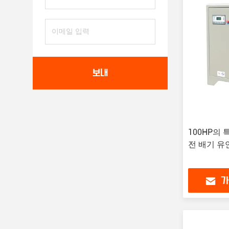
보내
100HP의
전 배기 유
가