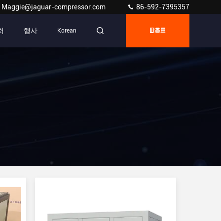
Maggie@jaguar-compressor.com
86-592-7395357
처
행사
Korean
따옴표