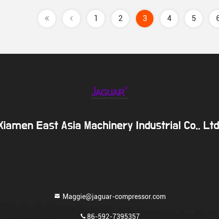
1
2
3
4
5
Xiamen East Asia Machinery Industrial Co., Ltd
Maggie@jaguar-compressor.com
86-592-7395357