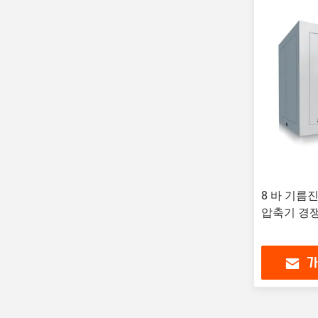
8 바 기름진
압축기 경쟁
가