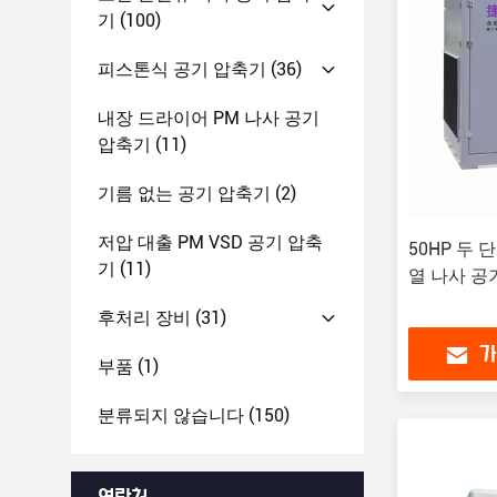
기
(100)
피스톤식 공기 압축기
(36)
내장 드라이어 PM 나사 공기
압축기
(11)
기름 없는 공기 압축기
(2)
저압 대출 PM VSD 공기 압축
50HP 두 
기
(11)
열 나사 공
후처리 장비
(31)
가
부품
(1)
분류되지 않습니다
(150)