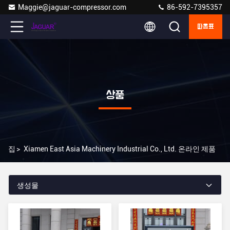
Maggie@jaguar-compressor.com
86-592-7395357
따옴표
상품
집
>
Xiamen East Asia Machinery Industrial Co., Ltd. 온라인 제품
생성물